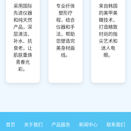
采用国际
专业纤体
来自韩国
先进仪器
塑形疗
的美甲美
和纯天然
程，结合
睫技术，
产品，深
仪器和手
打造精致
层清洁、
法，帮助
时尚的指
补水、抗
您塑造完
尖艺术和
衰老，让
美身材曲
迷人电
肌肤重焕
线。
眼。
青春光
彩。
首页
关于我们
产品服务
新闻中心
联系我们